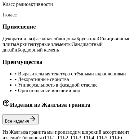
Класс радиоактивности
I класс
Применение
Декоративная фасадная облицовка
Брусчатка
Облицовочные
плиты
Архитектурные элементы
Ландшафтный
дизайн
Бордюрный камень
Преимущества
•
Выразительная текстура с тёмными вкраплениями
•
Декоративные свойства
•
Универсальность в фасадной отделке
•
Оригинальный внешний вид
Изделия из
Жалгыза
гранита
Все изделия
Из
Жалгыза
гранита мы производим широкий ассортимент
изделий: бордюры (ГП-1, ГП-2, ГП-3, ГП-4, ГП-5, ГП-6),