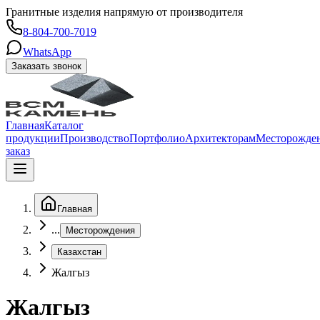
Гранитные изделия напрямую от производителя
8-804-700-7019
WhatsApp
Заказать звонок
Главная
Каталог
продукции
Производство
Портфолио
Архитекторам
Месторожде
заказ
Главная
...
Месторождения
Казахстан
Жалгыз
Жалгыз