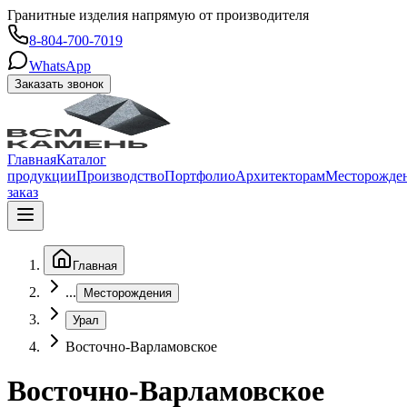
Гранитные изделия напрямую от производителя
8-804-700-7019
WhatsApp
Заказать звонок
Главная
Каталог
продукции
Производство
Портфолио
Архитекторам
Месторожде
заказ
Главная
...
Месторождения
Урал
Восточно-Варламовское
Восточно-Варламовское