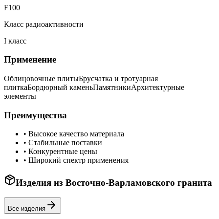
F100
Класс радиоактивности
I класс
Применение
Облицовочные плиты
Брусчатка и тротуарная
плитка
Бордюрный камень
Памятники
Архитектурные
элементы
Преимущества
•
Высокое качество материала
•
Стабильные поставки
•
Конкурентные цены
•
Широкий спектр применения
Изделия из
Восточно-Варламовского
гранита
Все изделия