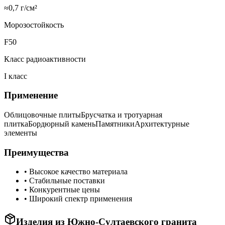
≈0,7 г/см²
Морозостойкость
F50
Класс радиоактивности
I класс
Применение
Облицовочные плиты
Брусчатка и тротуарная
плитка
Бордюрный камень
Памятники
Архитектурные
элементы
Преимущества
•
Высокое качество материала
•
Стабильные поставки
•
Конкурентные цены
•
Широкий спектр применения
Изделия из
Южно-Султаевского
гранита