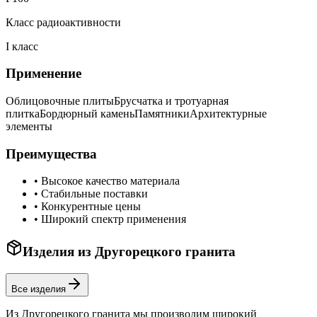
Класс радиоактивности
I класс
Применение
Облицовочные плиты
Брусчатка и тротуарная
плитка
Бордюрный камень
Памятники
Архитектурные
элементы
Преимущества
•
Высокое качество материала
•
Стабильные поставки
•
Конкурентные цены
•
Широкий спектр применения
Изделия из
Другорецкого
гранита
Все изделия
Из
Другорецкого
гранита мы производим широкий